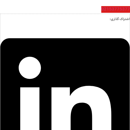
02153775377
اشتراک گذاری: