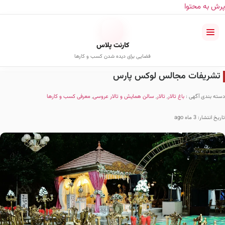
پرش به محتوا
کارنت پلاس
فضایی برای دیده شدن کسب و کارها
تشریفات مجالس لوکس پارس
دسته بندی آگهی :
باغ تالار
,
تالار
,
سالن همایش و تالار عروسی
,
معرفی کسب و کارها
تاریخ انتشار: 3 ماه ago