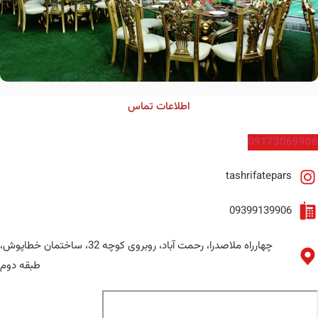
اطلاعات تماس
09173069906
tashrifatepars
09399139906
چهارراه ملاصدرا، رحمت آباد، روبروی کوچه 32، ساختمان خطاپوش،
طبقه دوم